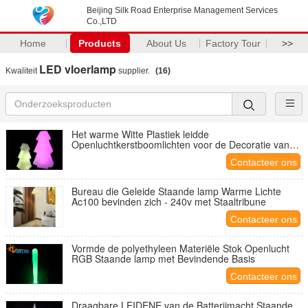
Beijing Silk Road Enterprise Management Services
Co.,LTD
Home
Products
About Us
Factory Tour
>>
LED vloerlamp
Kwaliteit
supplier.
(16)
Het warme Witte Plastiek leidde
Openluchtkerstboomlichten voor de Decoratie van
het Winkelhuis
Contacteer ons
Bureau die Geleide Staande lamp Warme Lichte
Ac100 bevinden zich - 240v met Staaltribune
Contacteer ons
Vormde de polyethyleen Materiële Stok Openlucht
RGB Staande lamp met Bevindende Basis
Contacteer ons
Draagbare LEIDENE van de Batterijmacht Staande