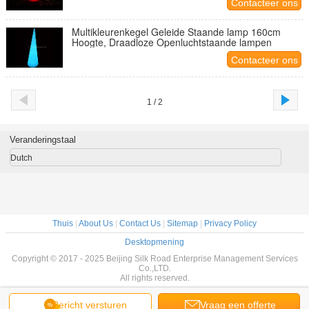
Contacteer ons
Multikleurenkegel Geleide Staande lamp 160cm
Hoogte, Draadloze Openluchtstaande lampen
Contacteer ons
1 / 2
Veranderingstaal
Dutch
Thuis
|
About Us
|
Contact Us
|
Sitemap
|
Privacy Policy
Desktopmening
Copyright © 2017 - 2025 Beijing Silk Road Enterprise Management Services
Co.,LTD.
All rights reserved.
Bericht versturen
Vraag een offerte