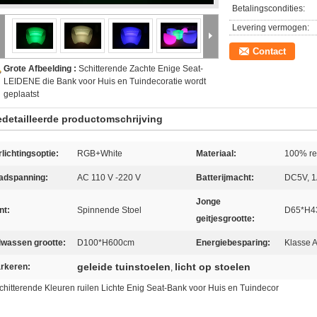
Betalingscondities:
Levering vermogen:
Contact
Grote Afbeelding :
Schitterende Zachte Enige Seat-
LEIDENE die Bank voor Huis en Tuindecoratie wordt
geplaatst
detailleerde productomschrijving
rlichtingsoptie:
RGB+White
Materiaal:
100% re
adspanning:
AC 110 V -220 V
Batterijmacht:
DC5V, 
Jonge
nt:
Spinnende Stoel
D65*H4
geitjesgrootte:
lwassen grootte:
D100*H600cm
Energiebesparing:
Klasse 
geleide tuinstoelen
licht op stoelen
rkeren:
,
chitterende Kleuren ruilen Lichte Enig Seat-Bank voor Huis en Tuindecor