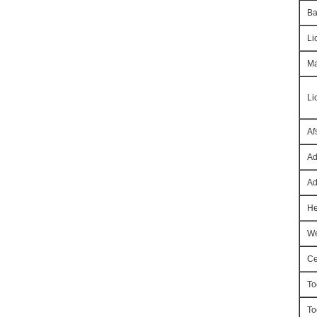
Ba
Li
Ma
Li
Af
Ad
Ad
He
We
Ce
To
To