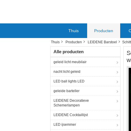
Thuis
Producten
O
Thuis
Producten
LEIDENE Barstoel
Schit
Alle producten
S
w
geleid licht meubilair
nacht licht geleid
LED ball lights LED
geleide barteller
LEIDENE Decoratieve
Schemerlampen
LEIDENE Cocktaillijst
LED ijsemmer