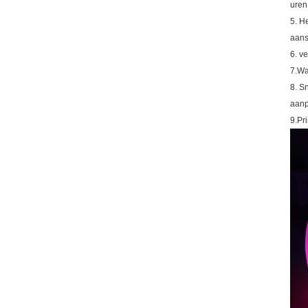
uren 
5. H
aans
6. v
7.Wa
8. S
aanp
9.Pr