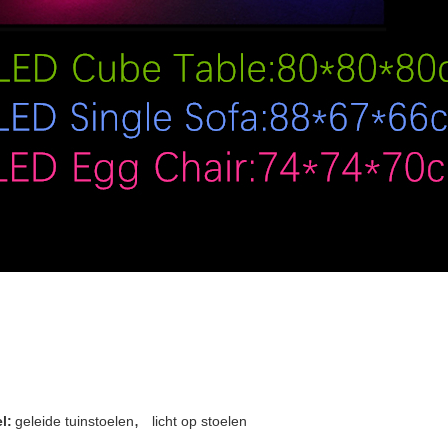
,
l:
geleide tuinstoelen
licht op stoelen