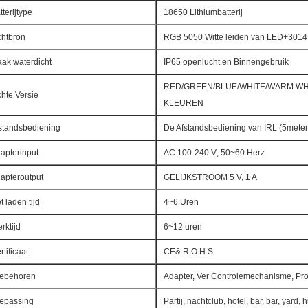
tterijtype
18650 Lithiumbatterij
chtbron
RGB 5050 Witte leiden van LED+3014
ak waterdicht
IP65 openlucht en Binnengebruik
RED/GREEN/BLUE/WHITE/WARM WHI
chte Versie
KLEUREN
standsbediening
De Afstandsbediening van IRL (5meter
apterinput
AC 100-240 V; 50~60 Herz
apteroutput
GELIJKSTROOM 5 V, 1 A
t laden tijd
4~6 Uren
rktijd
6~12 uren
rtificaat
CE& R O H S
ebehoren
Adapter, Ver Controlemechanisme, P
epassing
Partij, nachtclub, hotel, bar, bar, yard, 