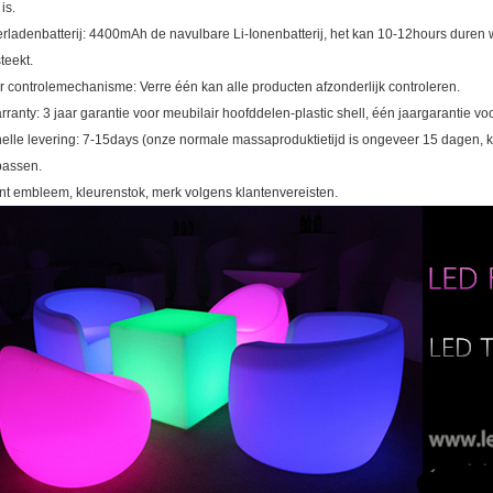
is.
erladenbatterij: 4400mAh de navulbare Li-Ionenbatterij, het kan 10-12hours duren w
teekt.
er controlemechanisme: Verre één kan alle producten afzonderlijk controleren.
rranty: 3 jaar garantie voor meubilair hoofddelen-plastic shell, één jaargarantie 
nelle levering: 7-15days (onze normale massaproduktietijd is ongeveer 15 dagen, ku
assen.
int embleem, kleurenstok, merk volgens klantenvereisten.