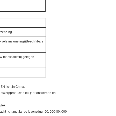
erzending
zo vele inzameling))Beschikbare
uw meest dichtbijgelegen
DEN licht in China.
 ontwerpproducten elk jaar ontwerpen en
vlek.
cht licht met lange levensduur 50, 000-80, 000