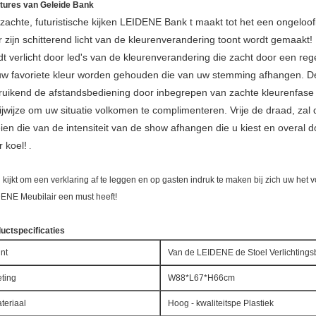
tures van Geleide Bank
zachte, futuristische kijken LEIDENE Bank t maakt tot het een ongeloo
 zijn schitterend licht van de kleurenverandering toont wordt gemaakt!
t verlicht door led's van de kleurenverandering die zacht door een re
uw favoriete kleur worden gehouden die van uw stemming afhangen. De
ruikend de afstandsbediening door inbegrepen van zachte kleurenfase
ijwijze om uw situatie volkomen te complimenteren. Vrije de draad, zal
ien die van de intensiteit van de show afhangen die u kiest en overal d
 koel!
.
u kijkt om een verklaring af te leggen en op gasten indruk te maken bij zich uw het
ENE Meubilair een must heeft!
uctspecificaties
nt
Van de LEIDENE de Stoel Verlichting
ting
W88*L67*H66cm
teriaal
Hoog - kwaliteitspe Plastiek