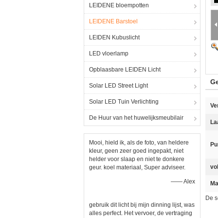
LEIDENE bloempotten
LEIDENE Barstoel
LEIDEN Kubuslicht
LED vloerlamp
Opblaasbare LEIDEN Licht
Ge
Solar LED Street Light
Solar LED Tuin Verlichting
Ve
De Huur van het huwelijksmeubilair
La
Mooi, hield ik, als de foto, van heldere
Pu
kleur, geen zeer goed ingepakt, niet
helder voor slaap en niet te donkere
vo
geur. koel materiaal, Super adviseer.
—— Alex
Ma
De s
gebruik dit licht bij mijn dinning lijst, was
alles perfect. Het vervoer, de vertraging