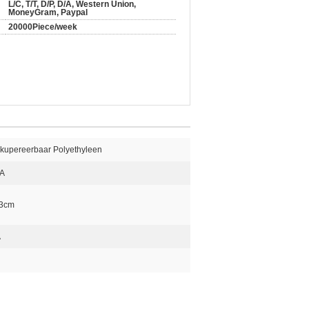
L/C, T/T, D/P, D/A, Western Union,
MoneyGram, Paypal
20000Piece/week
kupereerbaar Polyethyleen
1A
3cm
A