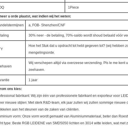
OQ
1Piece
eer u orde plaatst, wat indien wij het weten:
ndelstermijnen
a, FOB- Shenzhen/CNF
taling
30% neer - de betaling, 70%-saldo wordt shoud betaald vóór v
Hoe het Stuk dat u opdracht tot hebt gegeven tot? (wij hebben 
TY
mengelingsorde.
Wij verschepen altijd via overzeese verzending. Pls le me kent 
ehaven
zeehaven.
rantie
1 jaar
om ons kies:
ofessional fabrikant: Wij zijn één van professionele fabrikant en exporteur voor LEI
eer nieuwe stijlen: Met sterk R&D-team, elk jaar zullen wij zullen sommige nieuwe
ikkelen aan het steunen van de zaken van cliënten.
uminium vorm: Onze vorm wordt gemaakt van Aluminiummateriaal, beter dan Roest
ght type: Beste RGB LEIDENE van SMD5050 lichten en 3014 witte leiden, wat met za