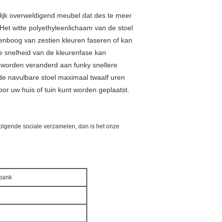
flijk overweldigend meubel dat des te meer
 Het witte polyethyleenlichaam van de stoel
genboog van zestien kleuren faseren of kan
 snelheid van de kleurenfase kan
 worden veranderd aan funky snellere
 de navulbare stoel maximaal twaalf uren
oor uw huis of tuin kunt worden geplaatst.
 volgende sociale verzamelen, dan is het onze
sbank