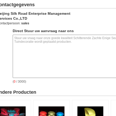
ontactgegevens
eijing Silk Road Enterprise Management
ervices Co.,LTD
ontactpersoon:
sales
Direct Stuur uw aanvraag naar ons
(
0
/ 3000)
ndere Producten