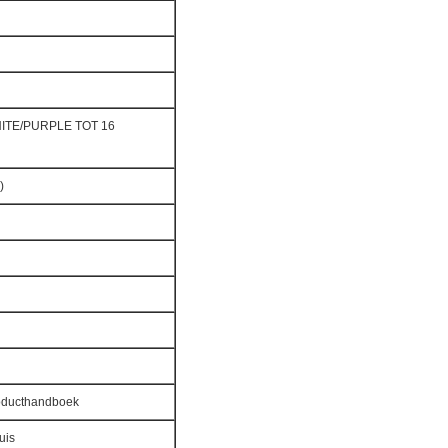
TE/PURPLE TOT 16
)
roducthandboek
huis