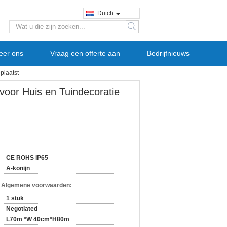
Dutch
search
eer ons
Vraag een offerte aan
Bedrijfnieuws
plaatst
oor Huis en Tuindecoratie
CE ROHS IP65
A-konijn
n Algemene voorwaarden:
1 stuk
Negotiated
L70m *W 40cm*H80m