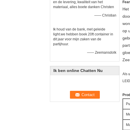
en de levering, kwaliteit van het
Fear
materiaal, alles boete danken Christen
Het 
—— Christian
door
word
Ik houd van de bank, met geleide
op 
light.we hebben boek 20ft container in
geb
dit jaar voor mijn zaken van de
partijhuur.
part
gloe
—— Zeemansdolk
Zeer
Ik ben online Chatten Nu
Als 
LEID
Prod
Pu
Me
Ma