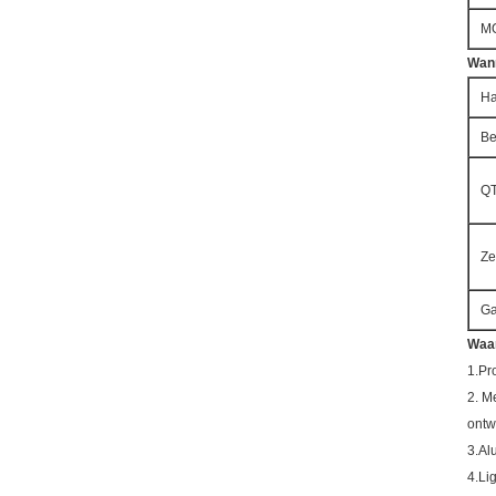
M
Wann
Ha
Be
Q
Ze
Ga
Waar
1.Pr
2. M
ontw
3.Al
4.Li